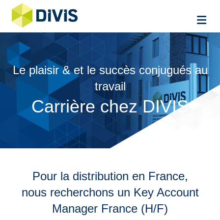
Me
Le plaisir & et le succès conjugués au
travail
Carrière chez DIVIS
Pour la distribution en France,
nous recherchons un Key Account
Manager France (H/F)