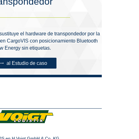
ranspondedor
ustituye el hardware de transpondedor por la
a en CargoVIS con posicionamiento Bluetooth
w Energy sin etiquetas.
al Estudio de caso
IS en H.Voigt GmbH & Co. KG