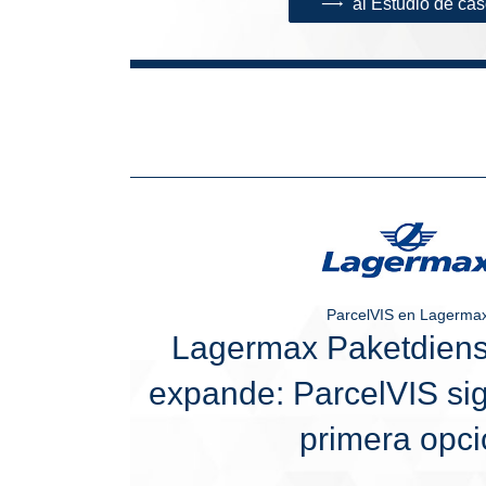
al Estudio de ca
ParcelVIS en Lagerma
Lagermax Paketdien
expande: ParcelVIS sig
primera opci