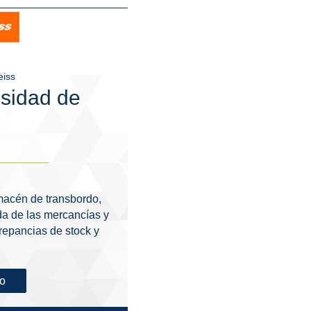
eiss
esidad de
lmacén de transbordo,
da de las mercancías y
repancias de stock y
so