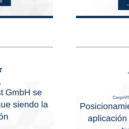
so
x
st GmbH se
CargoVI
ue siendo la
Posicionamie
ón
aplicación