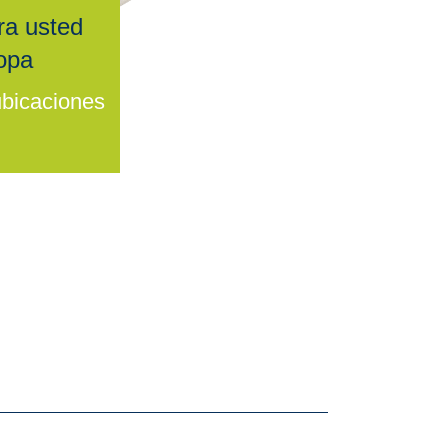
ra usted
opa
bicaciones