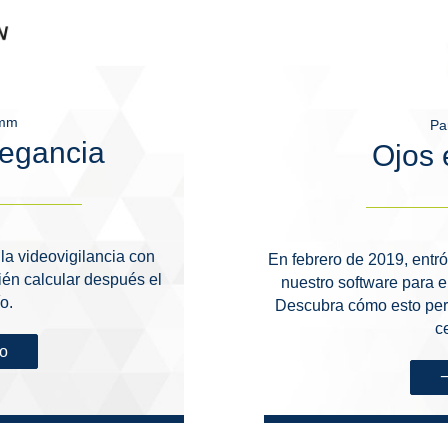
Amm
Pa
legancia
Ojos 
la videovigilancia con
En febrero de 2019, entr
ién calcular después el
nuestro software para 
o.
Descubra cómo esto perm
c
so