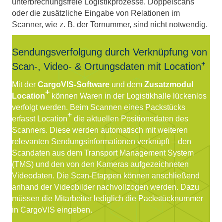
unterbrechungsfreie Logistikprozesse. Doppelscans
oder die zusätzliche Eingabe von Relationen im
Scanner, wie z. B. der Tornummer, sind nicht notwendig.
Sendungsverfolgung durch Verknüpfung von
+
Scan-, Video- & Ortungsdaten mit Location
Mit der
CargoVIS-Software
und dem
Zusatzmodul
+
Location
können Waren in der Logistikhalle lückenlos
verfolgt werden. Beim Scannen eines Packstücks
+
erfasst Location
die aktuellen Positionsdaten des
Scanners. Diese werden automatisch mit weiteren
relevanten Sendungsinformationen verknüpft – den
Scandaten aus dem Transport Management System
(TMS) und den von den Kameras aufgezeichneten
Videodaten. Die Scan-Etappen können anschließend
anhand der Videobilder nachvollzogen werden. Dazu
müssen die Mitarbeiter lediglich die Packstücknummer
in CargoVIS eingeben.